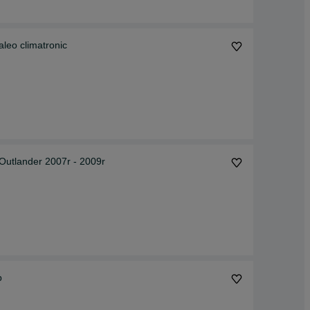
Kompletna nagrzewnica BMW E90 E91 E87 diesel Valeo climatronic
utlander 2007r - 2009r
b