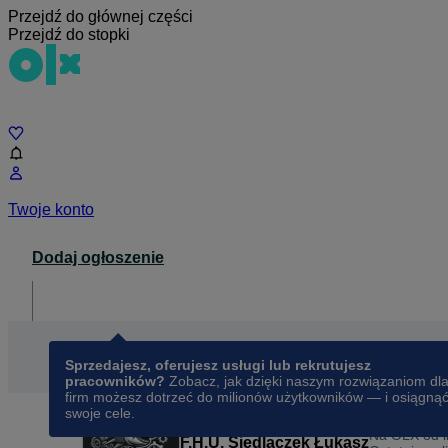
Przejdź do głównej części
Przejdź do stopki
Czat
Twoje konto
Dodaj ogłoszenie
Dla biznesu
opens in a new tab
Sprzedajesz, oferujesz usługi lub rekrutujesz
pracowników?
Zobacz, jak dzięki naszym rozwiązaniom dl
firm możesz dotrzeć do milionów użytkowników — i osiągną
swoje cele.
Na OLX od
F.H.U. Siedlaczek Łukasz