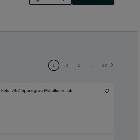
1
2
3
...
12
olor A52 Spacegrau Metallic ori lak